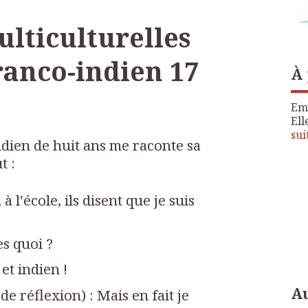
ulticulturelles
ranco-indien 17
À
Emi
Ell
sui
dien de huit ans me raconte sa
t :
à l'école, ils disent que je suis
es quoi ?
 et indien !
Au
e réflexion) : Mais en fait je