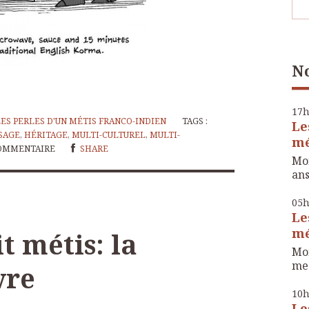
No
17
LES PERLES D'UN MÉTIS FRANCO-INDIEN
TAGS :
Le
SAGE
,
HÉRITAGE
,
MULTI-CULTUREL
,
MULTI-
mé
OMMENTAIRE
SHARE
Mon
ans
05
Le
mé
t métis: la
Mon
me 
vre
10
Le