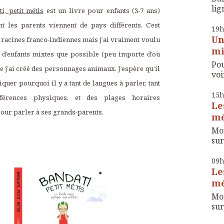
lig
i, petit métis
est un livre pour enfants (3-7 ans)
t les parents viennent de pays différents. C’est
19
Un
s racines franco-indiennes mais j’ai vraiment voulu
mi
nt d’enfants mixtes que possible (peu importe d’où
Pou
ue j’ai créé des personnages animaux. J’espère qu’il
voir
uer pourquoi il y a tant de langues à parler, tant
15
férences physiques, et des plages horaires
Le
our parler à ses grands-parents.
mé
Mon
sur
!
09
Le
mé
Mon
sur