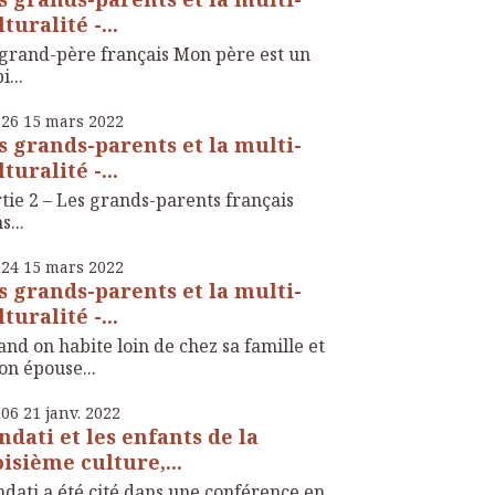
turalité -...
grand-père français Mon père est un
i...
h26
15
mars 2022
s grands-parents et la multi-
turalité -...
tie 2 – Les grands-parents français
s...
h24
15
mars 2022
s grands-parents et la multi-
turalité -...
nd on habite loin de chez sa famille et
on épouse...
h06
21
janv. 2022
ndati et les enfants de la
oisième culture,...
dati a été cité dans une conférence en