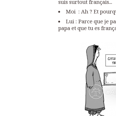
suis surtout français...
Moi : Ah ? Et pourq
Lui : Parce que je p
papa et que tu es frança