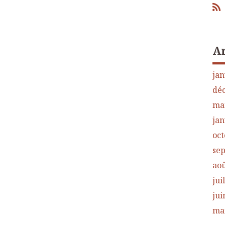
A
jan
dé
ma
jan
oct
se
aoû
jui
jui
ma