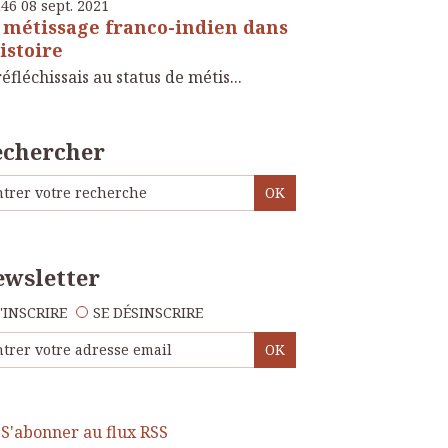
h46
08
sept. 2021
 métissage franco-indien dans
histoire
réfléchissais au status de métis...
echercher
wsletter
'INSCRIRE
SE DÉSINSCRIRE
S'abonner au flux RSS