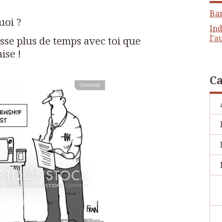
Ba
uoi ?
Ind
l'a
asse plus de temps avec toi que
ise !
Ca