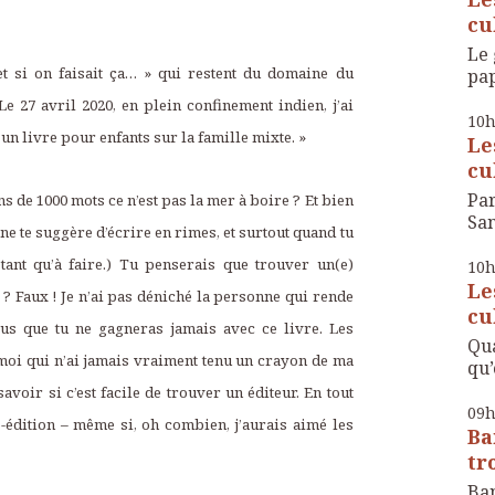
cul
Le 
 et si on faisait ça… » qui restent du domaine du
pap
Le 27 avril 2020, en plein confinement indien, j’ai
10
 un livre pour enfants sur la famille mixte. »
Le
cul
Par
s de 1000 mots ce n’est pas la mer à boire ? Et bien
San
e te suggère d’écrire en rimes, et surtout quand tu
 tant qu’à faire.) Tu penserais que trouver un(e)
10
Le
e ? Faux ! Je n’ai pas déniché la personne qui rende
cul
lus que tu ne gagneras jamais avec ce livre. Les
Qua
moi qui n’ai jamais vraiment tenu un crayon de ma
qu’
avoir si c’est facile de trouver un éditeur. En tout
09
to-édition – même si, oh combien, j’aurais aimé les
Ba
tr
Ban