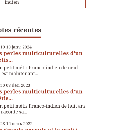
indien
tes récentes
h10
18
janv. 2024
s perles multiculturelles d'un
tis...
 petit métis Franco-indien de neuf
 est maintenant...
h30
08
déc. 2023
s perles multiculturelles d'un
tis...
 petit métis Franco-indien de huit ans
raconte sa...
h28
15
mars 2022
s grands-parents et la multi-