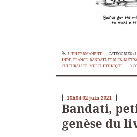
LIEN PERMANENT
CATÉGORIES :
INDE
,
FRANCE
,
BANDATI
,
PERLES
,
MÉTIS
CULTURALITÉ
,
MULTI-ETHNIQUE
0
C
16h04
02
juin 2021
Bandati, peti
genèse du li