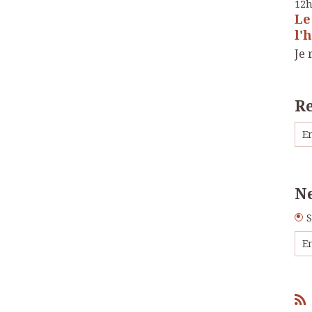
12
Le
l'
Je 
R
Ne
S