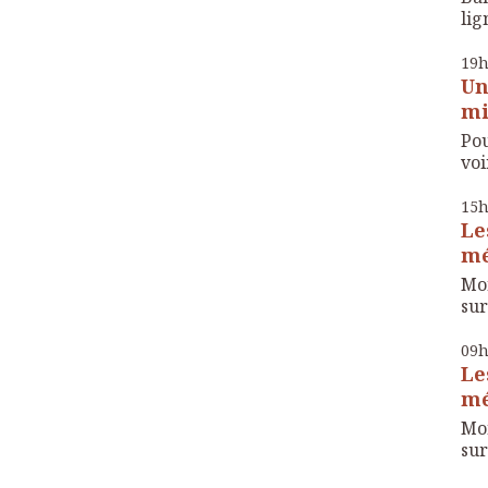
lig
19
Un
mi
Pou
voir
15
Le
mé
Mon
sur
09
Le
mé
Mon
sur