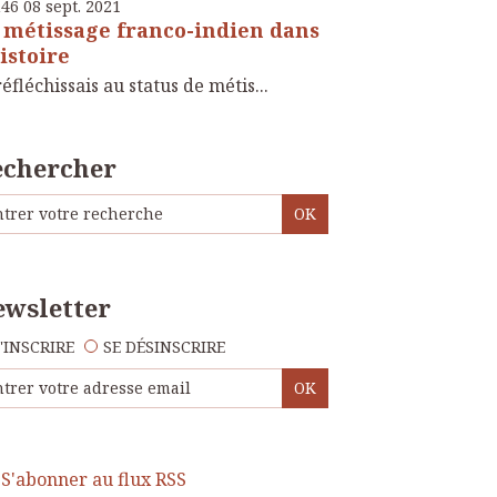
h46
08
sept. 2021
 métissage franco-indien dans
histoire
réfléchissais au status de métis...
echercher
wsletter
'INSCRIRE
SE DÉSINSCRIRE
S'abonner au flux RSS