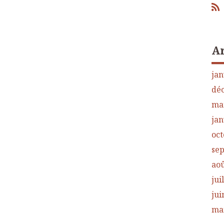
A
jan
dé
ma
jan
oct
se
aoû
jui
jui
ma