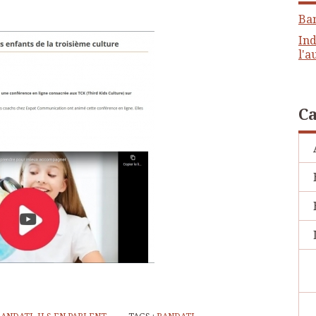
Ba
Ind
l'a
Ca