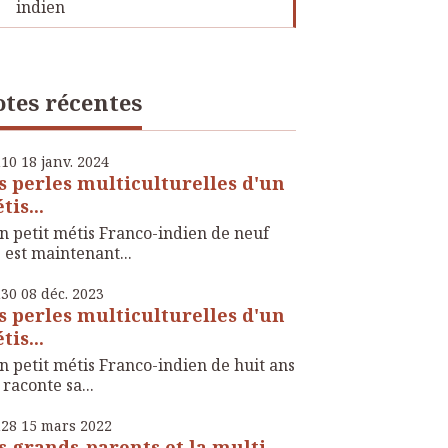
indien
tes récentes
h10
18
janv. 2024
s perles multiculturelles d'un
tis...
 petit métis Franco-indien de neuf
 est maintenant...
h30
08
déc. 2023
s perles multiculturelles d'un
tis...
 petit métis Franco-indien de huit ans
raconte sa...
h28
15
mars 2022
s grands-parents et la multi-