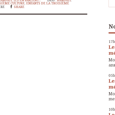
ANDATI, ILS EN PARLENT...
TAGS :
BANDATI
,
SIÈME CULTURE
,
ENFANTS DE LA TROISIÈME
IRE
SHARE
No
17
Le
mé
Mon
ans
05
Le
mé
Mon
me 
10
Le