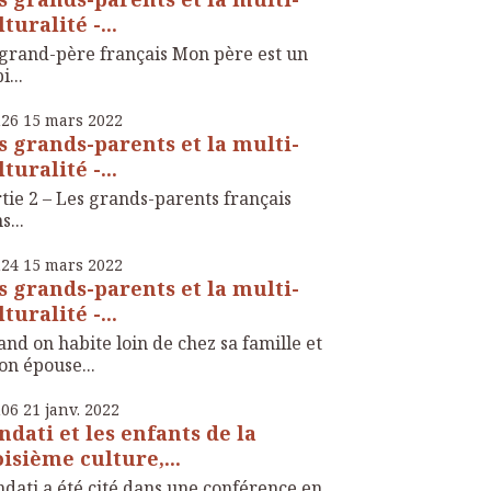
turalité -...
grand-père français Mon père est un
i...
h26
15
mars 2022
s grands-parents et la multi-
turalité -...
tie 2 – Les grands-parents français
s...
h24
15
mars 2022
s grands-parents et la multi-
turalité -...
nd on habite loin de chez sa famille et
on épouse...
h06
21
janv. 2022
ndati et les enfants de la
oisième culture,...
dati a été cité dans une conférence en