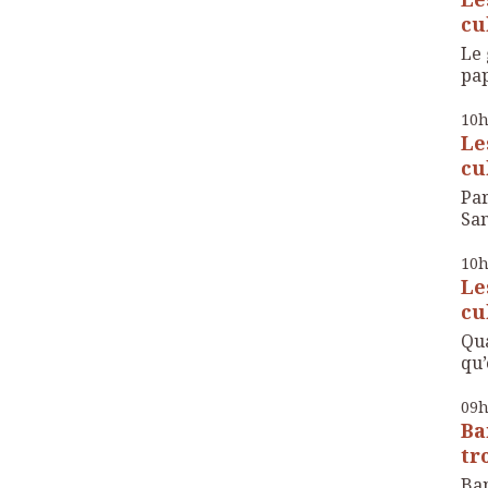
cul
Le 
pap
10
Le
cul
Par
San
10
Le
cul
Qua
qu’
09
Ba
tr
Ban