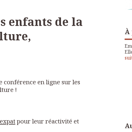
s enfants de la
À
lture,
Emi
Ell
sui
e conférence en ligne sur les
lture !
expat
pour leur réactivité et
Au