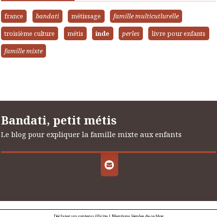
france
bandati
métissage
famille multicutlurelle
troisième culture
métis
inde
perles
livre pour enfants
famille mixte
Bandati, petit métis
Le blog pour expliquer la famille mixte aux enfants
Déclarer un contenu illicite
|
Mentions légales de ce blog