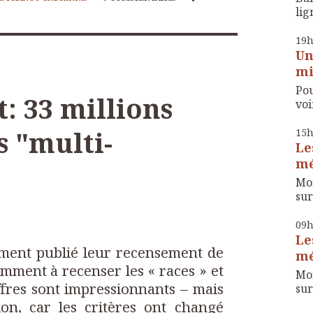
lig
19
Un
mi
Pou
: 33 millions
voir
 "multi-
15
Le
mé
Mon
sur
09
Le
mment publié leur recensement de
mé
amment à recenser les « races » et
Mon
iffres sont impressionnants – mais
sur
on, car les critères ont changé