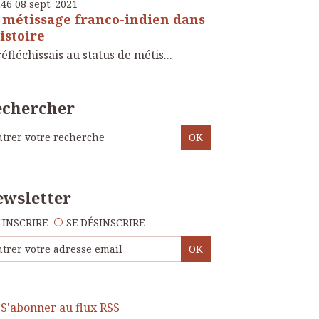
h46
08
sept. 2021
 métissage franco-indien dans
histoire
réfléchissais au status de métis...
echercher
wsletter
'INSCRIRE
SE DÉSINSCRIRE
S'abonner au flux RSS