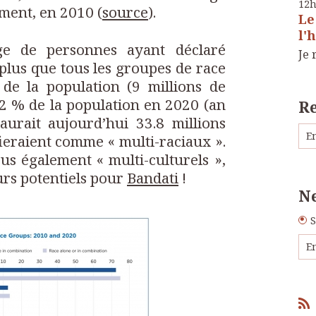
12
ment, en 2010 (
source
).
Le
l'
ge de personnes ayant déclaré
Je 
plus que tous les groupes de race
 de la population (9 millions de
2 % de la population en 2020 (an
R
aurait aujourd’hui 33.8 millions
fieraient comme « multi-raciaux ».
us également « multi-culturels »,
eurs potentiels pour
Bandati
!
Ne
S