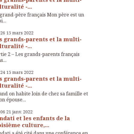
turalité -...
grand-père français Mon père est un
i...
h26
15
mars 2022
s grands-parents et la multi-
turalité -...
tie 2 – Les grands-parents français
s...
h24
15
mars 2022
s grands-parents et la multi-
turalité -...
nd on habite loin de chez sa famille et
on épouse...
h06
21
janv. 2022
ndati et les enfants de la
oisième culture,...
dati a été cité dans une conférence en