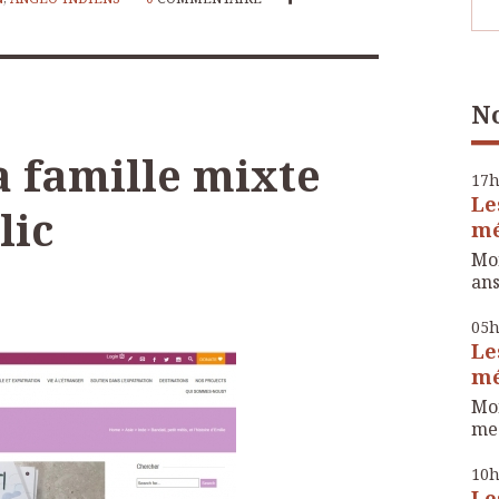
No
la famille mixte
17
Le
lic
mé
Mon
ans
05
Le
mé
Mon
me 
10
Le