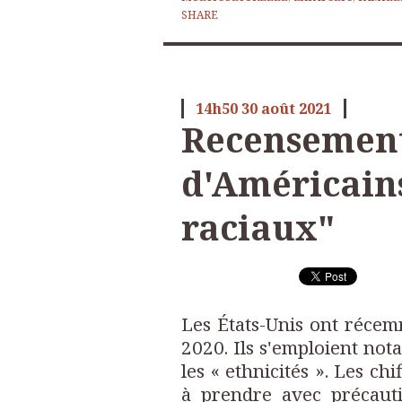
SHARE
14h50
30
août 2021
Recensement
d'Américains
raciaux"
Les États-Unis ont réce
2020. Ils s'emploient not
les « ethnicités ». Les ch
à prendre avec précauti