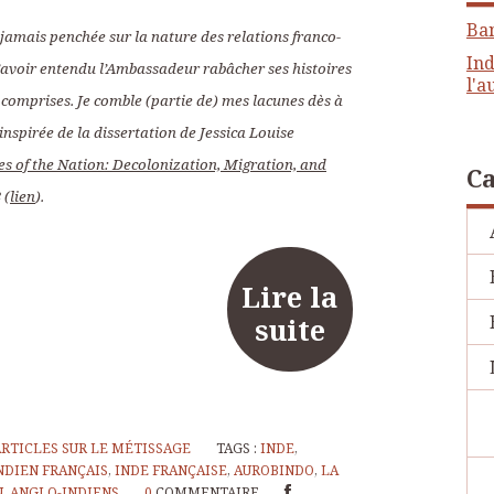
Ba
s jamais penchée sur la nature des relations franco-
Ind
d’avoir entendu l’Ambassadeur rabâcher ses histoires
l'a
t comprises. Je comble (partie de) mes lacunes dès à
inspirée de la dissertation de Jessica Louise
s of the Nation: Decolonization, Migration, and
Ca
 (
lien
).
Lire la
suite
ARTICLES SUR LE MÉTISSAGE
TAGS :
INDE
,
NDIEN FRANÇAIS
,
INDE FRANÇAISE
,
AUROBINDO
,
LA
N
,
ANGLO-INDIENS
0
COMMENTAIRE