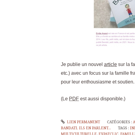
Je publie un nouvel
article
sur la fa
etc.) avec un focus sur la famille f
pour leur enthousiasme et soutien.
(Le
PDF
est aussi disponible.)
LIEN PERMANENT
CATÉGORIES :
BANDATI, ILS EN PARLENT...
TAGS :
IN
MULTICULTURELLE
,
EXPATCLIC
,
FAMILL