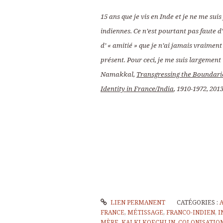
15 ans que je vis en Inde et je ne me sui
indiennes. Ce n’est pourtant pas faute 
d’ « amitié » que je n’ai jamais vraimen
présent. Pour ceci, je me suis largement 
Namakkal,
Transgressing the Boundarie
Identity in France/India
, 1910-1972, 2013
LIEN PERMANENT
CATÉGORIES :
FRANCE
,
MÉTISSAGE
,
FRANCO-INDIEN
,
I
MÈRE
,
KALKI KOECHLIN
,
COLONISATIO