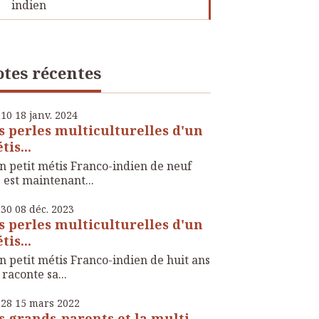
indien
tes récentes
h10
18
janv. 2024
s perles multiculturelles d'un
tis...
 petit métis Franco-indien de neuf
 est maintenant...
h30
08
déc. 2023
s perles multiculturelles d'un
tis...
 petit métis Franco-indien de huit ans
raconte sa...
h28
15
mars 2022
s grands-parents et la multi-