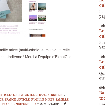
cul
Le 
pap
10
Le
cul
Par
San
mille mixte (multi-ethnique, multi-culturelle
10
ranco-indienne ! Merci à l'équipe d'ExpatClic
Le
cul
Qua
qu’
09
Ba
ARTICLES SUR LA FAMILLE FRANCO-INDIENNE
,
tr
DE
,
FRANCE
,
ARTICLE
,
FAMILLE MIXTE
,
FAMILLE
Ban
E FRANCO-INDIENNE
0
COMMENTAIRE