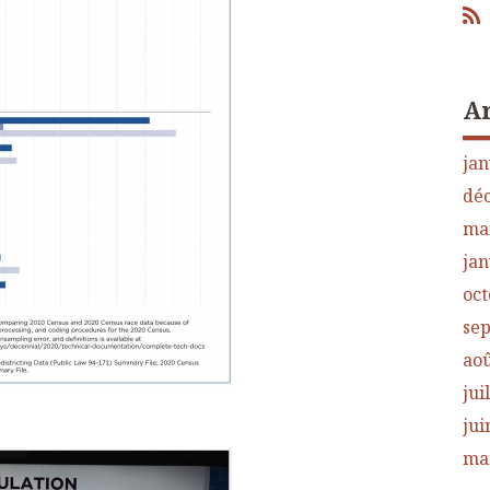
A
jan
dé
ma
jan
oct
se
aoû
jui
jui
ma